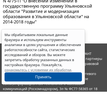
N 4/75-П "О внесении изменений в
государственную программу Ульяновской
области "Развитие и модернизация
образования в Ульяновской области" на
2014-2018 годы"
Мы обрабатываем локальные данные
браузера и используем инструменты
аналитики в целях улучшения и обеспечения
работоспособности сайта, статистических
© ООО "НПП "ГАРАНТ-СЕРВИС", 2026. Система ГАРАНТ
исследований и обзоров. Вы можете
выпускается с 1990 года. Компания "Гарант" и ее партнеры
запретить обработку указанных данных в
являются участниками Российской ассоциации правовой
настройках браузера. Пожалуйста,
информации ГАРАНТ.
ознакомьтесь с условиями их обработки
.
Портал ГАРАНТ.РУ зарегистрирован в качестве сетевого
Принять
издания Федеральной службой по надзору в сфере
связи,информационных технологий и массовых
коммуникаций (Роскомнадзором), Эл № ФС77-58365 от 18
июня 2014 года.
16+