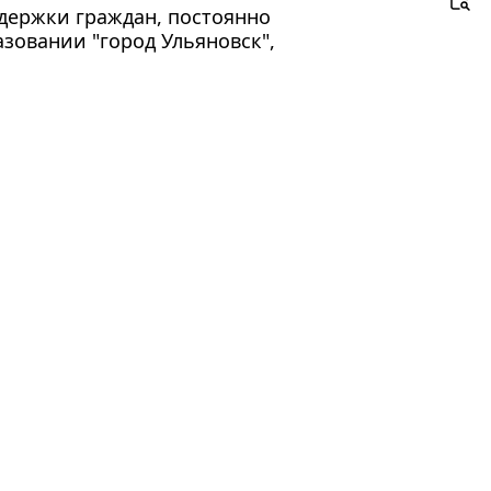
держки граждан, постоянно
овании "город Ульяновск",