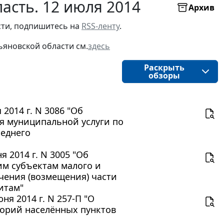
асть. 12 июля 2014
Архив
ти, подпишитесь на 
RSS-ленту
.
ьяновской области
см.
здесь
Раскрыть
обзоры
2014 г. N 3086 "Об
я муниципальной услуги по
реднего
 2014 г. N 3005 "Об
м субъектам малого и
чения (возмещения) части
итам"
я 2014 г. N 257-П "О
торий населённых пунктов