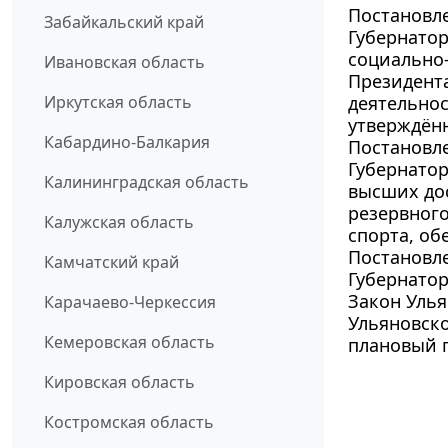
Постановле
Забайкальский край
Губернатор
социально-
Ивановская область
Президента
Иркутская область
деятельнос
утверждён
Кабардино-Балкария
Постановле
Губернатор
Калининградская область
высших дос
резервног
Калужская область
спорта, об
Постановле
Камчатский край
Губернато
Закон Улья
Карачаево-Черкессия
Ульяновско
Кемеровская область
плановый п
Кировская область
Костромская область