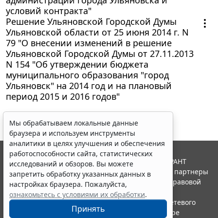
условий контракта"
Решение Ульяновской Городской Думы
Ульяновской области от 25 июня 2014 г. N
79 "О внесении изменений в решение
Ульяновской Городской Думы от 27.11.2013
N 154 "Об утверждении бюджета
муниципального образования "город
Ульяновск" на 2014 год и на плановый
период 2015 и 2016 годов"
Мы обрабатываем локальные данные
браузера и используем инструменты
аналитики в целях улучшения и обеспечения
работоспособности сайта, статистических
© ООО "НПП "ГАРАНТ-СЕРВИС", 2026. Система ГАРАНТ
исследований и обзоров. Вы можете
выпускается с 1990 года. Компания "Гарант" и ее партнеры
запретить обработку указанных данных в
являются участниками Российской ассоциации правовой
настройках браузера. Пожалуйста,
информации ГАРАНТ.
ознакомьтесь с условиями их обработки
.
Портал ГАРАНТ.РУ зарегистрирован в качестве сетевого
Принять
издания Федеральной службой по надзору в сфере