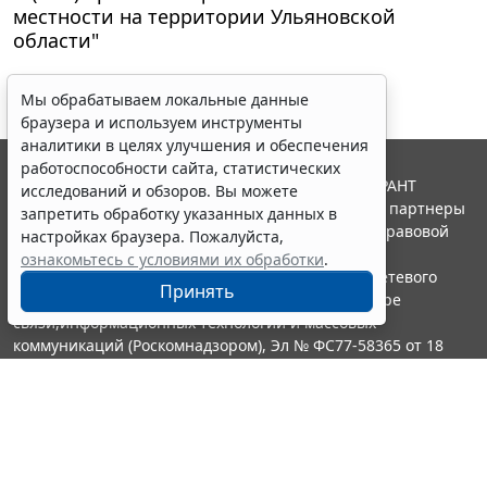
местности на территории Ульяновской
области"
Мы обрабатываем локальные данные
браузера и используем инструменты
аналитики в целях улучшения и обеспечения
работоспособности сайта, статистических
© ООО "НПП "ГАРАНТ-СЕРВИС", 2026. Система ГАРАНТ
исследований и обзоров. Вы можете
выпускается с 1990 года. Компания "Гарант" и ее партнеры
запретить обработку указанных данных в
являются участниками Российской ассоциации правовой
настройках браузера. Пожалуйста,
информации ГАРАНТ.
ознакомьтесь с условиями их обработки
.
Портал ГАРАНТ.РУ зарегистрирован в качестве сетевого
Принять
издания Федеральной службой по надзору в сфере
связи,информационных технологий и массовых
коммуникаций (Роскомнадзором), Эл № ФС77-58365 от 18
июня 2014 года.
16+
Контакты
8-800-200-88-88