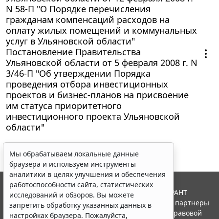
N 58-П "О Порядке перечисления
гражданам компенсаций расходов на
оплату жилых помещений и коммунальных
услуг в Ульяновской области"
Постановление Правительства
Ульяновской области от 5 февраля 2008 г. N
3/46-П "Об утверждении Порядка
проведения отбора инвестиционных
проектов и бизнес-планов на присвоение
им статуса приоритетного
инвестиционного проекта Ульяновской
области"
Мы обрабатываем локальные данные
браузера и используем инструменты
аналитики в целях улучшения и обеспечения
работоспособности сайта, статистических
© ООО "НПП "ГАРАНТ-СЕРВИС", 2026. Система ГАРАНТ
исследований и обзоров. Вы можете
выпускается с 1990 года. Компания "Гарант" и ее партнеры
запретить обработку указанных данных в
являются участниками Российской ассоциации правовой
настройках браузера. Пожалуйста,