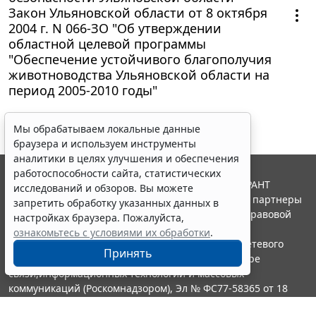
Закон Ульяновской области от 8 октября
2004 г. N 066-ЗО "Об утверждении
областной целевой программы
"Обеспечение устойчивого благополучия
животноводства Ульяновской области на
период 2005-2010 годы"
Мы обрабатываем локальные данные
браузера и используем инструменты
аналитики в целях улучшения и обеспечения
работоспособности сайта, статистических
© ООО "НПП "ГАРАНТ-СЕРВИС", 2026. Система ГАРАНТ
исследований и обзоров. Вы можете
выпускается с 1990 года. Компания "Гарант" и ее партнеры
запретить обработку указанных данных в
являются участниками Российской ассоциации правовой
настройках браузера. Пожалуйста,
информации ГАРАНТ.
ознакомьтесь с условиями их обработки
.
Портал ГАРАНТ.РУ зарегистрирован в качестве сетевого
Принять
издания Федеральной службой по надзору в сфере
связи,информационных технологий и массовых
коммуникаций (Роскомнадзором), Эл № ФС77-58365 от 18
июня 2014 года.