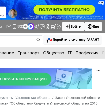
м
Войти
Eng
Перейти в систему ГАРАНТ
ование
Транспорт
Общество
IT
Профессия
П
кументы. Ульяновская область
Закон Ульяновской области
бласти "Об областном бюджете Ульяновской области на 2015