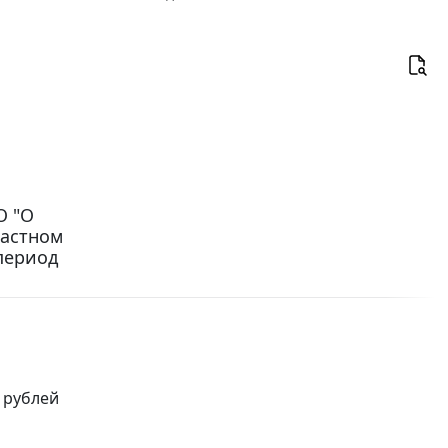
О "О
ластном
период
 рублей