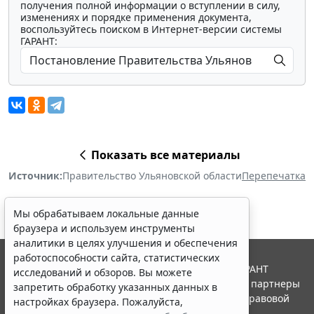
получения полной информации о вступлении в силу,
изменениях и порядке применения документа,
воспользуйтесь поиском в Интернет-версии системы
ГАРАНТ:
Показать все материалы
Источник:
Правительство Ульяновской области
Перепечатка
Мы обрабатываем локальные данные
браузера и используем инструменты
аналитики в целях улучшения и обеспечения
работоспособности сайта, статистических
© ООО "НПП "ГАРАНТ-СЕРВИС", 2026. Система ГАРАНТ
исследований и обзоров. Вы можете
выпускается с 1990 года. Компания "Гарант" и ее партнеры
запретить обработку указанных данных в
являются участниками Российской ассоциации правовой
настройках браузера. Пожалуйста,
информации ГАРАНТ.