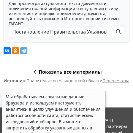
Для просмотра актуального текста документа и
получения полной информации о вступлении в силу,
изменениях и порядке применения документа,
воспользуйтесь поиском в Интернет-версии системы
ГАРАНТ:
Показать все материалы
Источник:
Правительство Ульяновской области
Перепечатка
Мы обрабатываем локальные данные
браузера и используем инструменты
аналитики в целях улучшения и обеспечения
работоспособности сайта, статистических
© ООО "НПП "ГАРАНТ-СЕРВИС", 2026. Система ГАРАНТ
исследований и обзоров. Вы можете
выпускается с 1990 года. Компания "Гарант" и ее партнеры
запретить обработку указанных данных в
являются участниками Российской ассоциации правовой