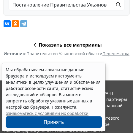
Показать все материалы
Источник:
Правительство Ульяновской области
Перепечатка
Мы обрабатываем локальные данные
браузера и используем инструменты
аналитики в целях улучшения и обеспечения
работоспособности сайта, статистических
© ООО "НПП "ГАРАНТ-СЕРВИС", 2026. Система ГАРАНТ
исследований и обзоров. Вы можете
выпускается с 1990 года. Компания "Гарант" и ее партнеры
запретить обработку указанных данных в
являются участниками Российской ассоциации правовой
настройках браузера. Пожалуйста,
информации ГАРАНТ.
ознакомьтесь с условиями их обработки
.
Портал ГАРАНТ.РУ зарегистрирован в качестве сетевого
Принять
издания Федеральной службой по надзору в сфере
связи,информационных технологий и массовых