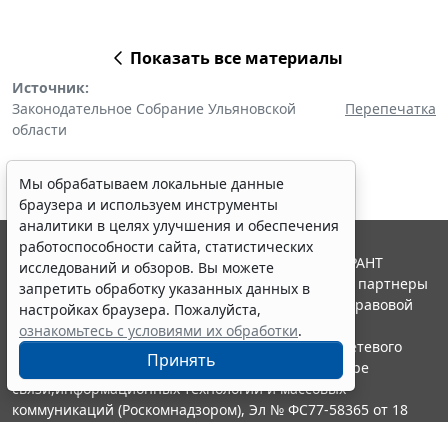
Показать все материалы
Источник:
Законодательное Собрание Ульяновской
Перепечатка
области
Мы обрабатываем локальные данные
браузера и используем инструменты
аналитики в целях улучшения и обеспечения
работоспособности сайта, статистических
© ООО "НПП "ГАРАНТ-СЕРВИС", 2026. Система ГАРАНТ
исследований и обзоров. Вы можете
выпускается с 1990 года. Компания "Гарант" и ее партнеры
запретить обработку указанных данных в
являются участниками Российской ассоциации правовой
настройках браузера. Пожалуйста,
информации ГАРАНТ.
ознакомьтесь с условиями их обработки
.
Портал ГАРАНТ.РУ зарегистрирован в качестве сетевого
Принять
издания Федеральной службой по надзору в сфере
связи,информационных технологий и массовых
коммуникаций (Роскомнадзором), Эл № ФС77-58365 от 18
июня 2014 года.