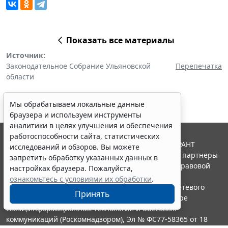
Показать все материалы
Источник:
Законодательное Собрание Ульяновской
Перепечатка
области
Мы обрабатываем локальные данные
браузера и используем инструменты
аналитики в целях улучшения и обеспечения
работоспособности сайта, статистических
© ООО "НПП "ГАРАНТ-СЕРВИС", 2026. Система ГАРАНТ
исследований и обзоров. Вы можете
выпускается с 1990 года. Компания "Гарант" и ее партнеры
запретить обработку указанных данных в
являются участниками Российской ассоциации правовой
настройках браузера. Пожалуйста,
информации ГАРАНТ.
ознакомьтесь с условиями их обработки
.
Портал ГАРАНТ.РУ зарегистрирован в качестве сетевого
Принять
издания Федеральной службой по надзору в сфере
связи,информационных технологий и массовых
коммуникаций (Роскомнадзором), Эл № ФС77-58365 от 18