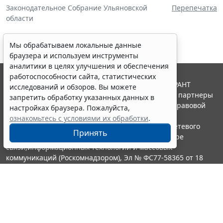
Законодательное Собрание Ульяновской
Перепечатка
области
Мы обрабатываем локальные данные
браузера и используем инструменты
аналитики в целях улучшения и обеспечения
работоспособности сайта, статистических
© ООО "НПП "ГАРАНТ-СЕРВИС", 2026. Система ГАРАНТ
исследований и обзоров. Вы можете
выпускается с 1990 года. Компания "Гарант" и ее партнеры
запретить обработку указанных данных в
являются участниками Российской ассоциации правовой
настройках браузера. Пожалуйста,
информации ГАРАНТ.
ознакомьтесь с условиями их обработки
.
Портал ГАРАНТ.РУ зарегистрирован в качестве сетевого
Принять
издания Федеральной службой по надзору в сфере
связи,информационных технологий и массовых
коммуникаций (Роскомнадзором), Эл № ФС77-58365 от 18
июня 2014 года.
16+
Контакты
8-800-200-88-88