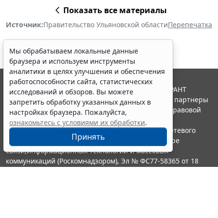
Показать все материалы
Источник:
Правительство Ульяновской области
Перепечатка
Мы обрабатываем локальные данные
браузера и используем инструменты
аналитики в целях улучшения и обеспечения
работоспособности сайта, статистических
© ООО "НПП "ГАРАНТ-СЕРВИС", 2026. Система ГАРАНТ
исследований и обзоров. Вы можете
выпускается с 1990 года. Компания "Гарант" и ее партнеры
запретить обработку указанных данных в
являются участниками Российской ассоциации правовой
настройках браузера. Пожалуйста,
информации ГАРАНТ.
ознакомьтесь с условиями их обработки
.
Портал ГАРАНТ.РУ зарегистрирован в качестве сетевого
Принять
издания Федеральной службой по надзору в сфере
связи,информационных технологий и массовых
коммуникаций (Роскомнадзором), Эл № ФС77-58365 от 18
июня 2014 года.
16+
Контакты
8-800-200-88-88