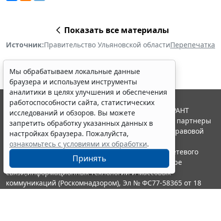
Показать все материалы
Источник:
Правительство Ульяновской области
Перепечатка
Мы обрабатываем локальные данные
браузера и используем инструменты
аналитики в целях улучшения и обеспечения
работоспособности сайта, статистических
© ООО "НПП "ГАРАНТ-СЕРВИС", 2026. Система ГАРАНТ
исследований и обзоров. Вы можете
выпускается с 1990 года. Компания "Гарант" и ее партнеры
запретить обработку указанных данных в
являются участниками Российской ассоциации правовой
настройках браузера. Пожалуйста,
информации ГАРАНТ.
ознакомьтесь с условиями их обработки
.
Портал ГАРАНТ.РУ зарегистрирован в качестве сетевого
Принять
издания Федеральной службой по надзору в сфере
связи,информационных технологий и массовых
коммуникаций (Роскомнадзором), Эл № ФС77-58365 от 18
июня 2014 года.
16+