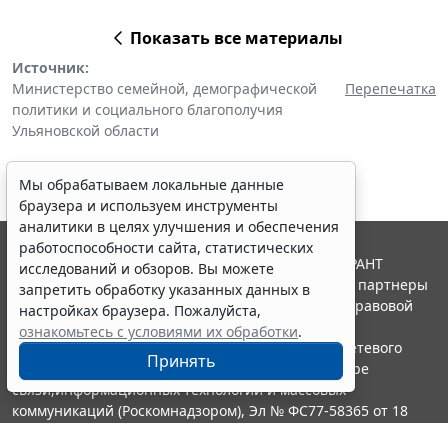
Показать все материалы
Источник:
Министерство семейной, демографической
Перепечатка
политики и социального благополучия
Ульяновской области
Мы обрабатываем локальные данные
браузера и используем инструменты
аналитики в целях улучшения и обеспечения
работоспособности сайта, статистических
© ООО "НПП "ГАРАНТ-СЕРВИС", 2026. Система ГАРАНТ
исследований и обзоров. Вы можете
выпускается с 1990 года. Компания "Гарант" и ее партнеры
запретить обработку указанных данных в
являются участниками Российской ассоциации правовой
настройках браузера. Пожалуйста,
информации ГАРАНТ.
ознакомьтесь с условиями их обработки
.
Портал ГАРАНТ.РУ зарегистрирован в качестве сетевого
Принять
издания Федеральной службой по надзору в сфере
связи,информационных технологий и массовых
коммуникаций (Роскомнадзором), Эл № ФС77-58365 от 18
июня 2014 года.