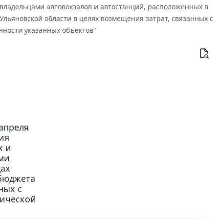
ладельцами автовокзалов и автостанций, расположенных в
Ульяновской области в целях возмещения затрат, связанных с
ности указанных объектов"
апреля
ия
х и
ми
цах
 бюджета
ных с
тической