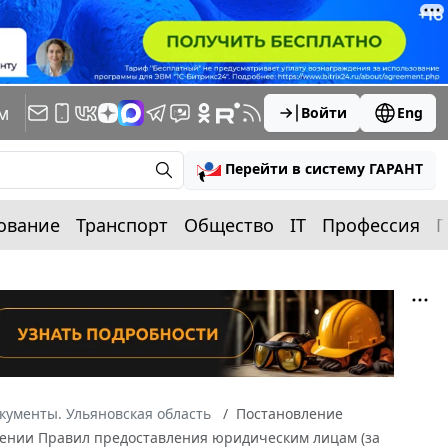
м
Войти
Eng
Перейти в систему ГАРАНТ
ование
Транспорт
Общество
IT
Профессия
П
кументы. Ульяновская область
Постановление
ждении Правил предоставления юридическим лицам (за