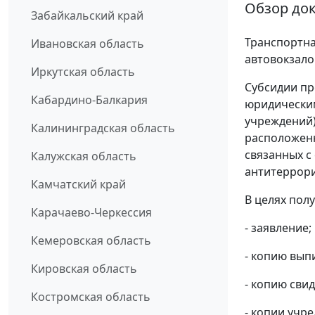
Обзор до
Забайкальский край
Транспортна
Ивановская область
автовокзало
Иркутская область
Субсидии пр
Кабардино-Балкария
юридическим
учреждений)
Калининградская область
расположенн
связанных с
Калужская область
антитеррори
Камчатский край
В целях пол
Карачаево-Черкессия
- заявление;
Кемеровская область
- копию вып
Кировская область
- копию сви
Костромская область
- копии учр