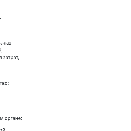
ь
льных
й,
 затрат,
тво:
м органе;
ной