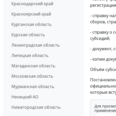
Краснодарский край
регистрации
Красноярский край
- справку н
сборов, стр
Курганская область
- справку о
Курская область
субсидий;
Ленинградская область
- документ,
Липецкая область
- копии док
Магаданская область
Объём субси
Московская область
Постановлен
официальног
Мурманская область
которые всту
Ненецкий АО
Для просмо
Нижегородская область
применения