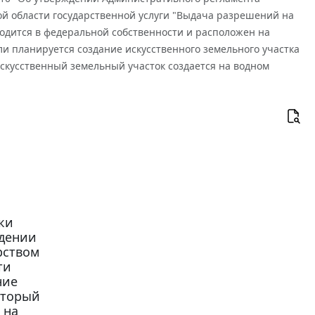
й области государственной услуги "Выдача разрешений на
ходится в федеральной собственности и расположен на
ли планируется создание искусственного земельного участка
искусственный земельный участок создается на водном
ки
ждении
рством
ти
ние
оторый
 на