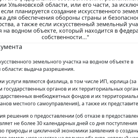
ии Ульяновской области, или его части, за искл
, если планируется создание искусственного земе
ка для обеспечения обороны страны и безопасно
рства, а также если искусственный земельный уча
я на водном объекте, который находится в федер
собственности..."
кумента
кусственного земельного участка на водном объекте в
 области: выдача разрешения.
и услуги являются физлица, в том числе ИП, юрлица (за
 государственных органов и их территориальных орган
ударственных внебюджетных фондов и их территориаль
ганов местного самоуправления), а также их представите
ия решения о предоставлении (об отказе в предоставле
вляет не более 30 календарных дней со дня поступления
о природы и цикличной экономики заявления о создан
ого земельного участка на водном объекте, который нах