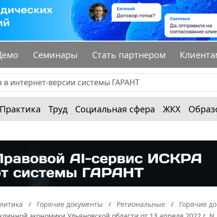
Демо
Семинары
Стать партнером
Клиента
Практика
Труд
Социальная сфера
ЖКХ
Образ
алитика
Горячие документы
Региональные
Горячие до
личной экономики Ульяновской области от 13 апреля 2022 г. 