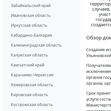
территор
Забайкальский край
случаев
участ
Ивановская область
госуда
создаетс
Иркутская область
Кабардино-Балкария
Обзор до
Калининградская область
Создание ис
Калужская область
Ульяновской
Камчатский край
Получателям
исключением
Карачаево-Черкессия
органов гос
органов, ор
Кемеровская область
Срок принят
Кировская область
услуги соста
Костромская область
Министерств
искусственн