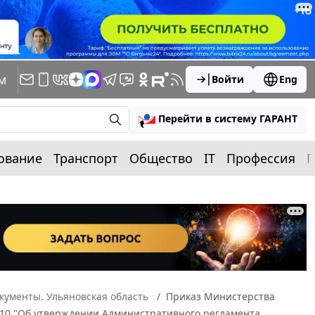
м
Войти
Eng
Перейти в систему ГАРАНТ
ование
Транспорт
Общество
IT
Профессия
П
кументы. Ульяновская область
Приказ Министерства
N 10 "Об утверждении Административного регламента