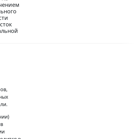
ючением
льного
сти
сток
альной
ов,
ных
ли.
нии)
 в
ии
одится в