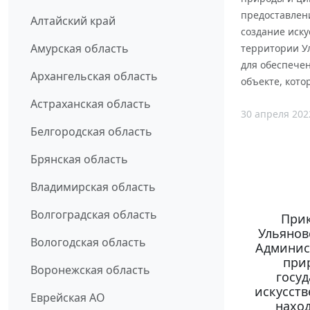
предоставлен
Алтайский край
создание иску
Амурская область
территории Ул
для обеспечен
Архангельская область
объекте, кото
Астраханская область
30 апреля 202
Белгородская область
Брянская область
Владимирская область
Волгоградская область
Прик
Ульяновс
Вологодская область
Админис
при
Воронежская область
госу
искусств
Еврейская АО
наход