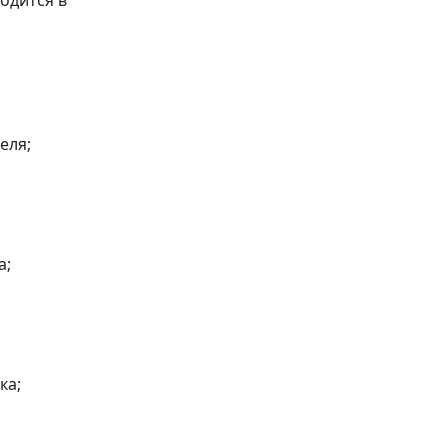
еля;
а;
ка;