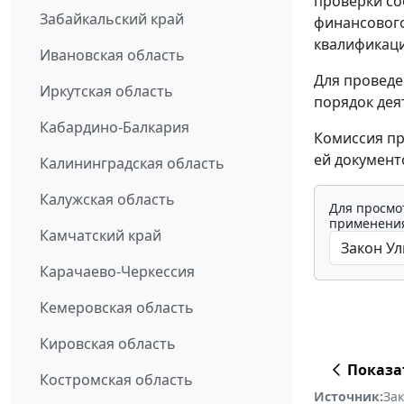
проверки со
Забайкальский край
финансового
квалификац
Ивановская область
Для проведе
Иркутская область
порядок дея
Кабардино-Балкария
Комиссия пр
ей документ
Калининградская область
Калужская область
Для просмо
применения
Камчатский край
Карачаево-Черкессия
Кемеровская область
Кировская область
Показа
Костромская область
Источник:
За