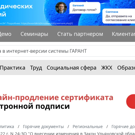
Демо
Семинары
Стать партнером
Клиента
Практика
Труд
Социальная сфера
ЖКХ
Образ
алитика
Горячие документы
Региональные
Горячие до
022 г. N 24-ЗО "О внесении изменения в Закон Ульяновской об