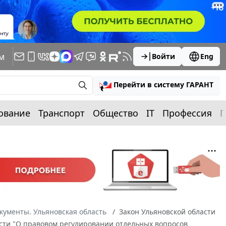
м
Войти
Eng
Перейти в систему ГАРАНТ
ование
Транспорт
Общество
IT
Профессия
П
кументы. Ульяновская область
Закон Ульяновской области
ласти "О правовом регулировании отдельных вопросов