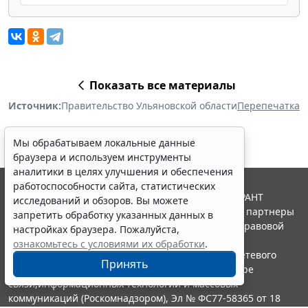
Показать все материалы
Источник:
Правительство Ульяновской области
Перепечатка
Мы обрабатываем локальные данные
браузера и используем инструменты
аналитики в целях улучшения и обеспечения
работоспособности сайта, статистических
© ООО "НПП "ГАРАНТ-СЕРВИС", 2026. Система ГАРАНТ
исследований и обзоров. Вы можете
выпускается с 1990 года. Компания "Гарант" и ее партнеры
запретить обработку указанных данных в
являются участниками Российской ассоциации правовой
настройках браузера. Пожалуйста,
информации ГАРАНТ.
ознакомьтесь с условиями их обработки
.
Портал ГАРАНТ.РУ зарегистрирован в качестве сетевого
Принять
издания Федеральной службой по надзору в сфере
связи,информационных технологий и массовых
коммуникаций (Роскомнадзором), Эл № ФС77-58365 от 18