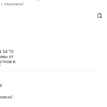
г. Ульяновска"
 54 "О
умы от
стков в
"
й
новска".