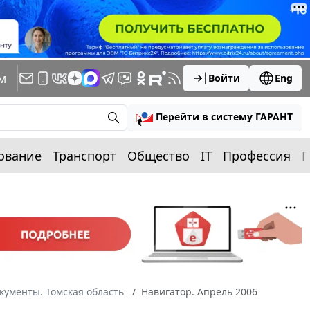
м
Войти
Eng
Перейти в систему ГАРАНТ
ование
Транспорт
Общество
IT
Профессия
П
кументы. Томская область
Навигатор. Апрель 2006