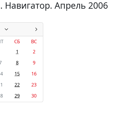
. Навигатор. Апрель 2006
ПТ
СБ
ВС
1
2
7
8
9
14
15
16
21
22
23
28
29
30