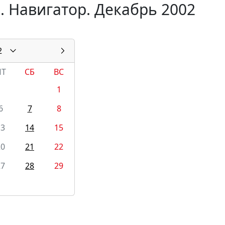
. Навигатор. Декабрь 2002
2
ПТ
СБ
ВС
1
6
7
8
13
14
15
20
21
22
27
28
29