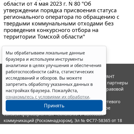
области от 4 мая 2023 г. N 80 "Об
утверждении порядка присвоения статуса
регионального оператора по обращению с
твердыми коммунальными отходами без
проведения конкурсного отбора на
территории Томской области"
Мы обрабатываем локальные данные
браузера и используем инструменты
аналитики в целях улучшения и обеспечения
работоспособности сайта, статистических
© ООО "НПП "ГАРАНТ-СЕРВИС", 2026. Система ГАРАНТ
исследований и обзоров. Вы можете
выпускается с 1990 года. Компания "Гарант" и ее партнеры
запретить обработку указанных данных в
являются участниками Российской ассоциации правовой
настройках браузера. Пожалуйста,
информации ГАРАНТ.
ознакомьтесь с условиями их обработки
.
Портал ГАРАНТ.РУ зарегистрирован в качестве сетевого
Принять
издания Федеральной службой по надзору в сфере
связи,информационных технологий и массовых
коммуникаций (Роскомнадзором), Эл № ФС77-58365 от 18
июня 2014 года.