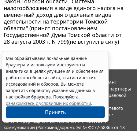
Закон Томской области "Система
налогообложения в виде единого налога на
вмененный доход для отдельных видов
деятельности на территории Томской
области" (принят постановлением
Государственной Думы Томской области от
28 августа 2003 г. N 799)(не вступил в силу)
Мы обрабатываем локальные данные
браузера и используем инструменты
аналитики в целях улучшения и обеспечения
работоспособности сайта, статистических
© ООО "НПП "ГАРАНТ-СЕРВИС", 2026. Система ГАРАНТ
исследований и обзоров. Вы можете
выпускается с 1990 года. Компания "Гарант" и ее партнеры
запретить обработку указанных данных в
являются участниками Российской ассоциации правовой
настройках браузера. Пожалуйста,
информации ГАРАНТ.
ознакомьтесь с условиями их обработки
.
Портал ГАРАНТ.РУ зарегистрирован в качестве сетевого
Принять
издания Федеральной службой по надзору в сфере
связи,информационных технологий и массовых
коммуникаций (Роскомнадзором), Эл № ФС77-58365 от 18
июня 2014 года.