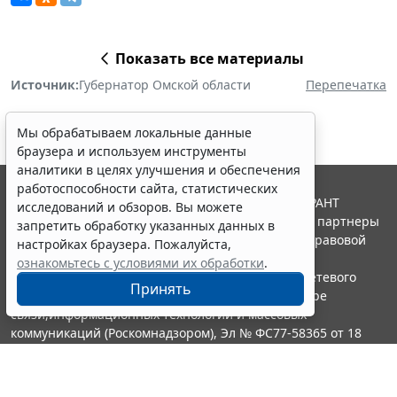
Показать все материалы
Источник:
Губернатор Омской области
Перепечатка
Мы обрабатываем локальные данные
браузера и используем инструменты
аналитики в целях улучшения и обеспечения
работоспособности сайта, статистических
© ООО "НПП "ГАРАНТ-СЕРВИС", 2026. Система ГАРАНТ
исследований и обзоров. Вы можете
выпускается с 1990 года. Компания "Гарант" и ее партнеры
запретить обработку указанных данных в
являются участниками Российской ассоциации правовой
настройках браузера. Пожалуйста,
информации ГАРАНТ.
ознакомьтесь с условиями их обработки
.
Портал ГАРАНТ.РУ зарегистрирован в качестве сетевого
Принять
издания Федеральной службой по надзору в сфере
связи,информационных технологий и массовых
коммуникаций (Роскомнадзором), Эл № ФС77-58365 от 18
июня 2014 года.
16+