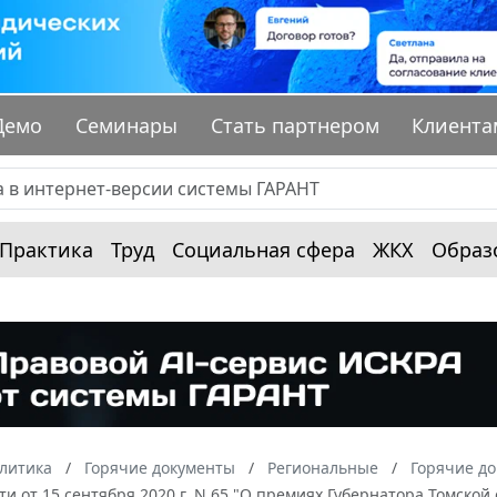
Демо
Семинары
Стать партнером
Клиента
Практика
Труд
Социальная сфера
ЖКХ
Образ
алитика
Горячие документы
Региональные
Горячие до
ти от 15 сентября 2020 г. N 65 "О премиях Губернатора Томск