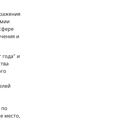
ыражения
емии
сфере
чения и
 года" и
ства
ого
елей
 по
е место,