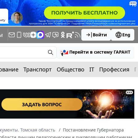
м
Войти
Eng
Перейти в систему ГАРАНТ
ование
Транспорт
Общество
IT
Профессия
П
кументы. Томская область
Постановление Губернатора
ой области лучшим педагогическим и руководящим работникам