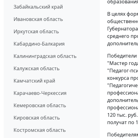
образования
Забайкальский край
В целях фор
Ивановская область
общественн
Губернатора
Иркутская область
среднего пр
дополнител
Кабардино-Балкария
Победители 
Калининградская область
"Мастер год
Калужская область
"Педагог-пс
конкурса пр
Камчатский край
"Педагогиче
профессион
Карачаево-Черкессия
дополнител
Кемеровская область
профессиона
120 тыс. руб
Кировская область
получат по 1
Костромская область
Победителям