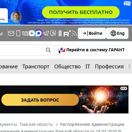
м
Войти
Eng
Перейти в систему ГАРАНТ
ование
Транспорт
Общество
IT
Профессия
П
кументы. Томская область
Распоряжение Администрации
споряжение Администрации Томской области от 18.03.2020 N