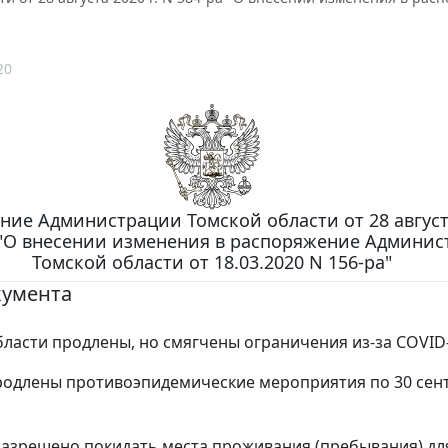
20
ие Администрации Томской области от 28 августа
 "О внесении изменения в распоряжение Админи
Томской области от 18.03.2020 N 156-ра"
кумента
бласти продлены, но смягчены ограничения из-за COVID-
родлены противоэпидемические мероприятия по 30 сен
азрешено покидать места проживания (пребывания) дл