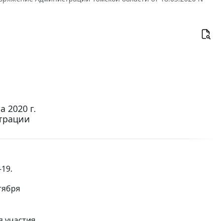
 2020 г.
страции
19.
тября
я участия