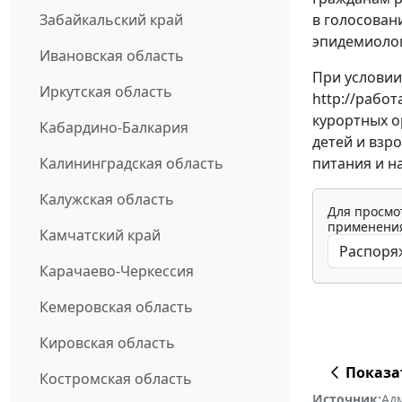
в голосован
Забайкальский край
эпидемиолог
Ивановская область
При условии
Иркутская область
http://рабо
курортных о
Кабардино-Балкария
детей и взр
питания и н
Калининградская область
Калужская область
Для просмо
применения
Камчатский край
Карачаево-Черкессия
Кемеровская область
Кировская область
Показа
Костромская область
Источник:
Ад