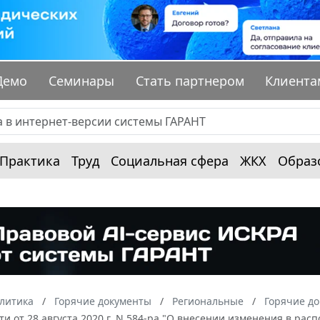
Демо
Семинары
Стать партнером
Клиента
Практика
Труд
Социальная сфера
ЖКХ
Образ
алитика
Горячие документы
Региональные
Горячие до
ти от 28 августа 2020 г. N 584-ра "О внесении изменения в ра