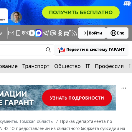
м
Войти
Eng
Перейти в систему ГАРАНТ
ование
Транспорт
Общество
IT
Профессия
П
кументы. Томская область
Приказ Департамента по
 N 42 "О предоставлении из областного бюджета субсидий на