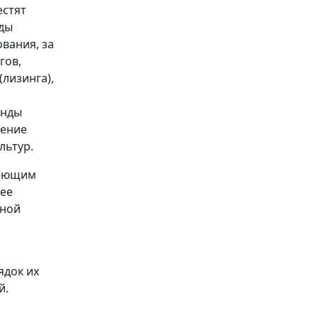
естят
нды
вания, за
гов,
(лизинга),
енды
тение
льтур.
меющим
лее
нной
ядок их
й.