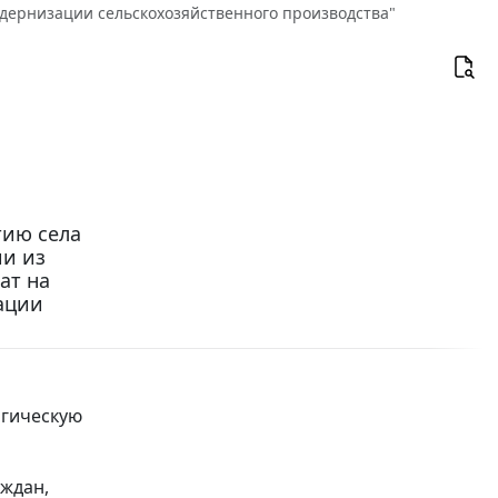
одернизации сельскохозяйственного производства"
тию села
ии из
ат на
ации
огическую
ждан,