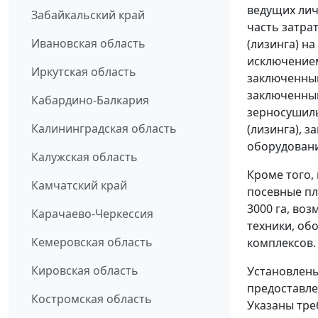
ведущих лич
Забайкальский край
часть затра
Ивановская область
(лизинга) н
исключением
Иркутская область
заключенным
заключенным 
Кабардино-Балкария
зерносушиль
Калининградская область
(лизинга), з
оборудовани
Калужская область
Кроме того,
Камчатский край
посевные пл
3000 га, во
Карачаево-Черкессия
техники, об
Кемеровская область
комплексов.
Кировская область
Установлены
предоставле
Костромская область
Указаны тре