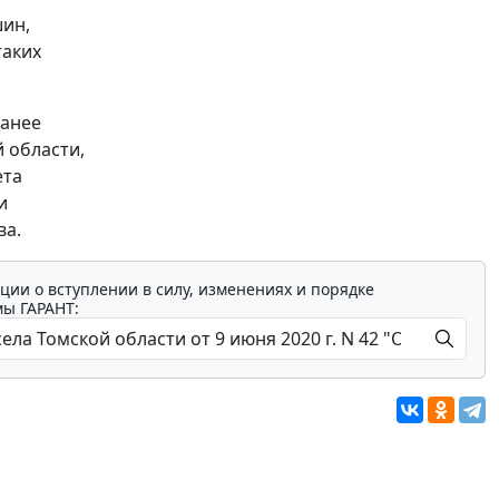
шин,
таких
ранее
 области,
ета
и
ва.
ции о вступлении в силу, изменениях и порядке
мы ГАРАНТ: