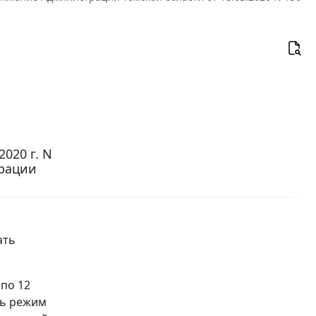
020 г. N
трации
ать
 по 12
ть режим