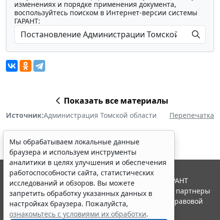
изменениях и порядке применения документа,
воспользуйтесь поиском в Интернет-версии системы
ГАРАНТ:
Показать все материалы
Источник:
Администрация Томской области
Перепечатка
Мы обрабатываем локальные данные
браузера и используем инструменты
аналитики в целях улучшения и обеспечения
работоспособности сайта, статистических
© ООО "НПП "ГАРАНТ-СЕРВИС", 2026. Система ГАРАНТ
исследований и обзоров. Вы можете
выпускается с 1990 года. Компания "Гарант" и ее партнеры
запретить обработку указанных данных в
являются участниками Российской ассоциации правовой
настройках браузера. Пожалуйста,
информации ГАРАНТ.
ознакомьтесь с условиями их обработки
.