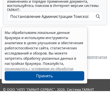
изменениях и порядке применения документа,
воспользуйтесь поиском в Интернет-версии системы
ГАРАНТ:
Мы обрабатываем локальные данные
браузера и используем инструменты
аналитики в целях улучшения и обеспечения
работоспособности сайта, статистических
Показать все материалы
исследований и обзоров. Вы можете
Источник:
Администрация Томской области
Перепечатка
запретить обработку указанных данных в
настройках браузера. Пожалуйста,
ознакомьтесь с условиями их обработки
.
Принять
© ООО "НПП "ГАРАНТ-СЕРВИС", 2026. Система ГАРАНТ
выпускается с 1990 года. Компания "Гарант" и ее партнеры
являются участниками Российской ассоциации правовой
информации ГАРАНТ.