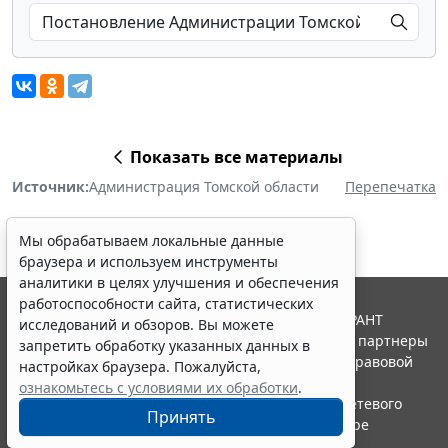
Показать все материалы
Источник:
Администрация Томской области
Перепечатка
Мы обрабатываем локальные данные
браузера и используем инструменты
аналитики в целях улучшения и обеспечения
работоспособности сайта, статистических
© ООО "НПП "ГАРАНТ-СЕРВИС", 2026. Система ГАРАНТ
исследований и обзоров. Вы можете
выпускается с 1990 года. Компания "Гарант" и ее партнеры
запретить обработку указанных данных в
являются участниками Российской ассоциации правовой
настройках браузера. Пожалуйста,
информации ГАРАНТ.
ознакомьтесь с условиями их обработки
.
Портал ГАРАНТ.РУ зарегистрирован в качестве сетевого
Принять
издания Федеральной службой по надзору в сфере
связи,информационных технологий и массовых