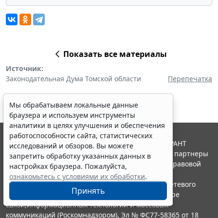
Показать все материалы
Источник:
Законодательная Дума Томской области
Перепечатка
Мы обрабатываем локальные данные
браузера и используем инструменты
аналитики в целях улучшения и обеспечения
работоспособности сайта, статистических
© ООО "НПП "ГАРАНТ-СЕРВИС", 2026. Система ГАРАНТ
исследований и обзоров. Вы можете
выпускается с 1990 года. Компания "Гарант" и ее партнеры
запретить обработку указанных данных в
являются участниками Российской ассоциации правовой
настройках браузера. Пожалуйста,
информации ГАРАНТ.
ознакомьтесь с условиями их обработки
.
Портал ГАРАНТ.РУ зарегистрирован в качестве сетевого
Принять
издания Федеральной службой по надзору в сфере
связи,информационных технологий и массовых
коммуникаций (Роскомнадзором), Эл № ФС77-58365 от 18