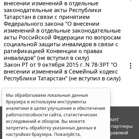
внесении изменений в отдельные
законодательные акты Республики
Татарстан в связи с принятием
Федерального закона "О внесении
изменений в отдельные законодательные
акты Российской Федерации по вопросам
социальной защиты инвалидов в связи с
ратификацией Конвенции о правах
инвалидов" (не вступил в силу)
Закон РТ от 9 октября 2015 г. N 78-ЗРТ "О
внесении изменений в Семейный кодекс
Республики Татарстан" (не вступил в силу)
Мы обрабатываем локальные данные
браузера и используем инструменты
аналитики в целях улучшения и обеспечения
работоспособности сайта, статистических
© ООО "НПП "ГАРАНТ-СЕРВИС", 2026. Система ГАРАНТ
исследований и обзоров. Вы можете
выпускается с 1990 года. Компания "Гарант" и ее партнеры
запретить обработку указанных данных в
являются участниками Российской ассоциации правовой
настройках браузера. Пожалуйста,