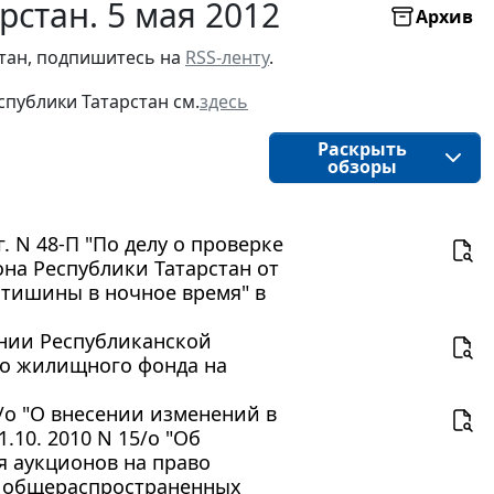
рстан. 5 мая 2012
Архив
стан, подпишитесь на
RSS-ленту
.
публики Татарстан см.
здесь
Раскрыть
обзоры
. N 48-П "По делу о проверке
она Республики Татарстан от
и тишины в ночное время" в
ении Республиканской
го жилищного фонда на
6/о "О внесении изменений в
.10. 2010 N 15/о "Об
я аукционов на право
я общераспространенных