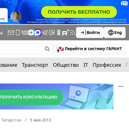
м
Войти
Eng
Перейти в систему ГАРАНТ
ование
Транспорт
Общество
IT
Профессия
П
 Татарстан
5 мая 2012