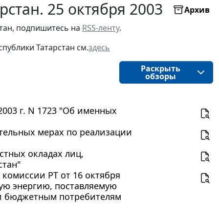
рстан. 25 октября 2003
Архив
стан, подпишитесь на
RSS-ленту
.
публики Татарстан см.
здесь
Раскрыть
обзоры
003 г. N 1723 "Об именных
нительных мерах по реализации
остных окладах лиц,
стан"
комиссии РТ от 16 октября
вую энергию, поставляемую
и бюджетным потребителям