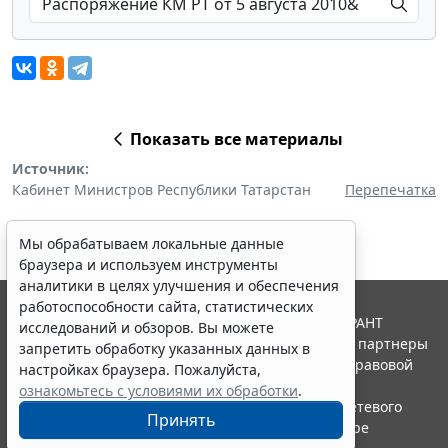
Показать все материалы
Источник:
Кабинет Министров Республики Татарстан
Перепечатка
Мы обрабатываем локальные данные
браузера и используем инструменты
аналитики в целях улучшения и обеспечения
работоспособности сайта, статистических
© ООО "НПП "ГАРАНТ-СЕРВИС", 2026. Система ГАРАНТ
исследований и обзоров. Вы можете
выпускается с 1990 года. Компания "Гарант" и ее партнеры
запретить обработку указанных данных в
являются участниками Российской ассоциации правовой
настройках браузера. Пожалуйста,
информации ГАРАНТ.
ознакомьтесь с условиями их обработки
.
Портал ГАРАНТ.РУ зарегистрирован в качестве сетевого
Принять
издания Федеральной службой по надзору в сфере