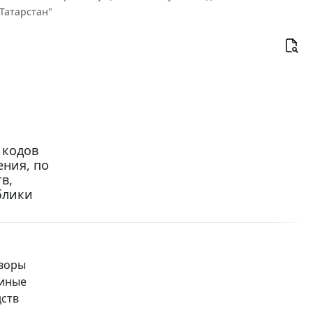
Татарстан"
 кодов
ения, по
в,
блики
оворы
 иные
дств