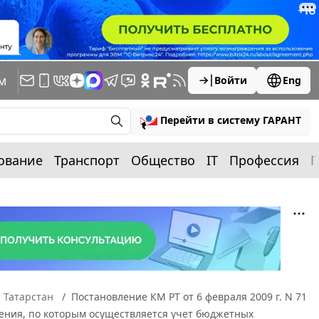
м
Войти
Eng
Перейти в систему ГАРАНТ
ование
Транспорт
Общество
IT
Профессия
П
 Татарстан
Постановление КМ РТ от 6 февраля 2009 г. N 71
ления, по которым осуществляется учет бюджетных