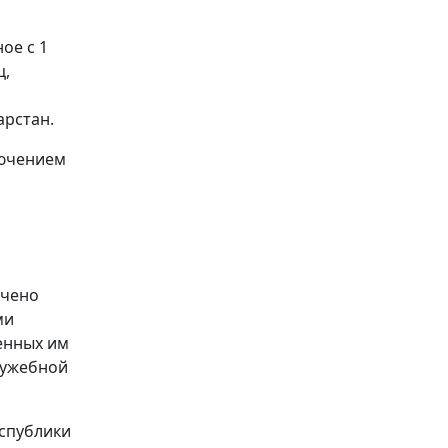
ое с 1
ц,
арстан.
лючением
учено
ми
енных им
лужебной
еспублики