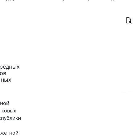
ередных
ов
тных
нной
гковых
спублики
джетной