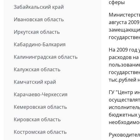
сферы
Забайкальский край
Министерств
Ивановская область
августа 200
замещающих
Иркутская область
государстве
Кабардино-Балкария
На 2009 год
Калининградская область
расходов на
пользование
Калужская область
государстве
тыс.рублей н
Камчатский край
ГУ "Центр и
Карачаево-Черкессия
осуществлят
Кемеровская область
исполнитель
бюджетных у
Кировская область
необходимо
Костромская область
Руководител