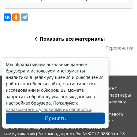
Показать все материалы
Перепечатка
Мы обрабатываем локальные данные
браузера и используем инструменты
аналитики в целях улучшения и обеспечения
работоспособности сайта, статистических
© ООО "НПП "ГАРАНТ-СЕРВИС", 2026. Система ГАРАНТ
исследований и обзоров. Вы можете
выпускается с 1990 года. Компания "Гарант" и ее партнеры
запретить обработку указанных данных в
являются участниками Российской ассоциации правовой
настройках браузера. Пожалуйста,
информации ГАРАНТ.
ознакомьтесь с условиями их обработки
.
Портал ГАРАНТ.РУ зарегистрирован в качестве сетевого
Принять
издания Федеральной службой по надзору в сфере
связи,информационных технологий и массовых
коммуникаций (Роскомнадзором), Эл № ФС77-58365 от 18