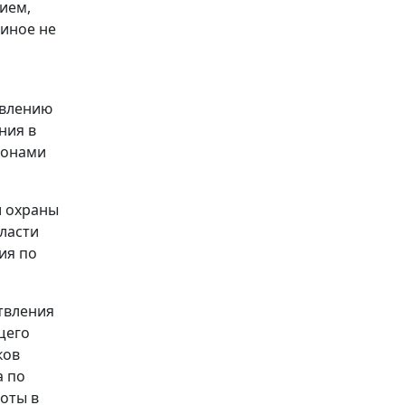
ием,
 иное не
авлению
ния в
конами
и охраны
бласти
ия по
твления
щего
ков
а по
оты в