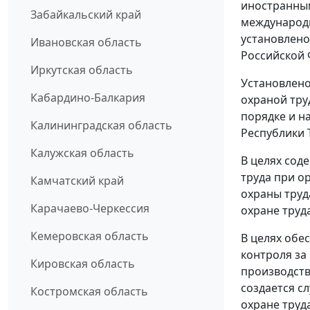
иностранным
Забайкальский край
международн
установлен
Ивановская область
Российской 
Иркутская область
Установлено
Кабардино-Балкария
охраной тру
порядке и н
Калининградская область
Республики 
Калужская область
В целях сод
труда при о
Камчатский край
охраны труд
Карачаево-Черкессия
охране труда
Кемеровская область
В целях обе
контроля за
Кировская область
производств
создается с
Костромская область
охране труд