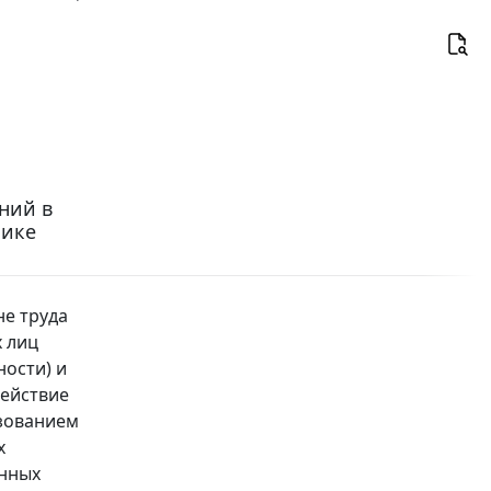
ений в
лике
не труда
х лиц
ости) и
Действие
ьзованием
х
енных