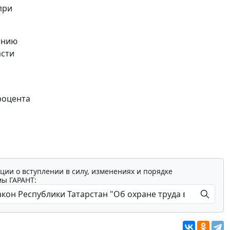
при
ению
асти
роцента
ции о вступлении в силу, изменениях и порядке
мы ГАРАНТ: