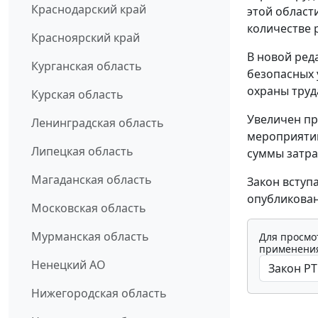
Краснодарский край
этой област
количестве 
Красноярский край
В новой ред
Курганская область
безопасных 
охраны труд
Курская область
Увеличен пр
Ленинградская область
мероприятий
Липецкая область
суммы затрат
Магаданская область
Закон вступ
опубликован
Московская область
Мурманская область
Для просмо
применения
Ненецкий АО
Нижегородская область