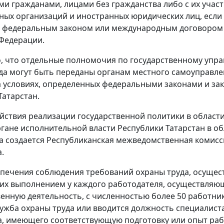
и гражданами, лицами без гражданства либо с их участ
ых организаций и иностранных юридических лиц, если
о федеральным законом или международным договором
Федерации.
, что отдельные полномочия по государственному упр
да могут быть переданы органам местного самоуправле
а условиях, определенных федеральными законами и за
Татарстан.
ействия реализации государственной политики в област
ргане исполнительной власти Республики Татарстан в о
а создается Республиканская межведомственная комисс
.
спечения соблюдения требований охраны труда, осущес
 их выполнением у каждого работодателя, осуществляю
енную деятельность, с численностью более 50 работни
лужба охраны труда или вводится должность специалист
а, имеющего соответствующую подготовку или опыт раб