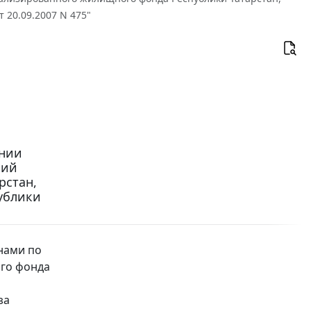
20.09.2007 N 475"
ении
ний
рстан,
ублики
нами по
го фонда
за