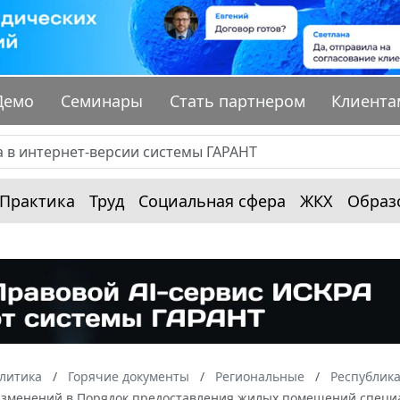
Демо
Семинары
Стать партнером
Клиента
Практика
Труд
Социальная сфера
ЖКХ
Образ
алитика
Горячие документы
Региональные
Республика
изменений в Порядок предоставления жилых помещений специа