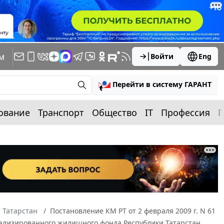
м
Войти
Eng
Перейти в систему ГАРАНТ
ование
Транспорт
Общество
IT
Профессия
П
 Татарстан
Постановление КМ РТ от 2 февраля 2009 г. N 61
лизированного жилищного фонда Республики Татарстан,