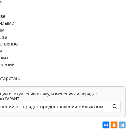
е
аве
жилыми
ым
 за
ственно
я.
ских
ещений
тарстан.
ции о вступлении в силу, изменениях и порядке
мы ГАРАНТ: