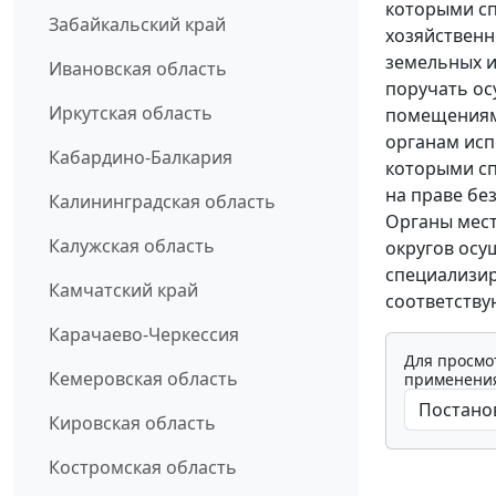
которыми с
Забайкальский край
хозяйственн
земельных и
Ивановская область
поручать ос
Иркутская область
помещениям
органам исп
Кабардино-Балкария
которыми с
на праве бе
Калининградская область
Органы мест
Калужская область
округов ос
специализир
Камчатский край
соответству
Карачаево-Черкессия
Для просмо
Кемеровская область
применения
Кировская область
Костромская область