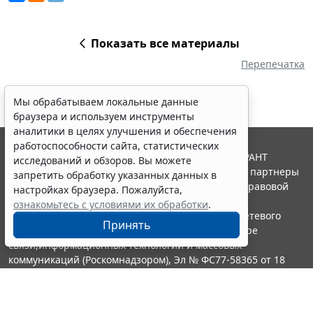
Показать все материалы
Перепечатка
Мы обрабатываем локальные данные
браузера и используем инструменты
аналитики в целях улучшения и обеспечения
работоспособности сайта, статистических
© ООО "НПП "ГАРАНТ-СЕРВИС", 2026. Система ГАРАНТ
исследований и обзоров. Вы можете
выпускается с 1990 года. Компания "Гарант" и ее партнеры
запретить обработку указанных данных в
являются участниками Российской ассоциации правовой
настройках браузера. Пожалуйста,
информации ГАРАНТ.
ознакомьтесь с условиями их обработки
.
Портал ГАРАНТ.РУ зарегистрирован в качестве сетевого
Принять
издания Федеральной службой по надзору в сфере
связи,информационных технологий и массовых
коммуникаций (Роскомнадзором), Эл № ФС77-58365 от 18
июня 2014 года.
16+