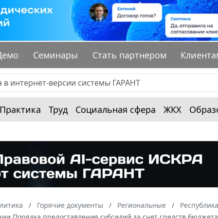
Демо
Семинары
Стать партнером
Клиента
Практика
Труд
Социальная сфера
ЖКХ
Образ
алитика
Горячие документы
Региональные
Республика
нии Порядка предоставления субсидий за счет средств бюджета