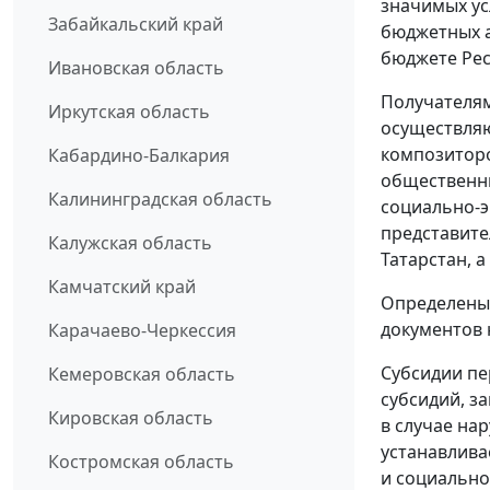
значимых усл
Забайкальский край
бюджетных а
бюджете Рес
Ивановская область
Получателям
Иркутская область
осуществляю
композиторо
Кабардино-Балкария
общественн
Калининградская область
социально-э
представите
Калужская область
Татарстан, 
Камчатский край
Определены
документов 
Карачаево-Черкессия
Субсидии пе
Кемеровская область
субсидий, з
Кировская область
в случае на
устанавлива
Костромская область
и социально