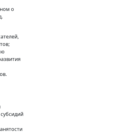
оном о
д.
ателей,
тов;
ию
развития
ов.
ь
и
 субсидий
,
занятости