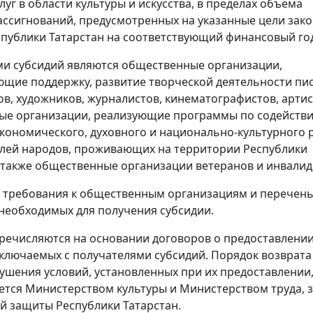
уг в области культуры и искусства, в пределах объема
ссигнований, предусмотренных на указанные цели зак
публики Татарстан на соответствующий финансовый го
и субсидий являются общественные организации,
щие поддержку, развитие творческой деятельности пис
в, художников, журналистов, кинематографистов, артис
ые организации, реализующие программы по содейств
кономического, духовного и национально-культурного 
лей народов, проживающих на территории Республики
а также общественные организации ветеранов и инвалид
 требования к общественным организациям и перечен
необходимых для получения субсидии.
речисляются на основании договоров о предоставлени
аключаемых с получателями субсидий. Порядок возврата
рушения условий, установленных при их предоставлении
ется Министерством культуры и Министерством труда, 
й защиты Республики Татарстан.