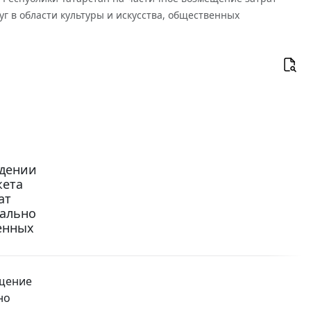
г в области культуры и искусства, общественных
ждении
жета
ат
иально
венных
ещение
но