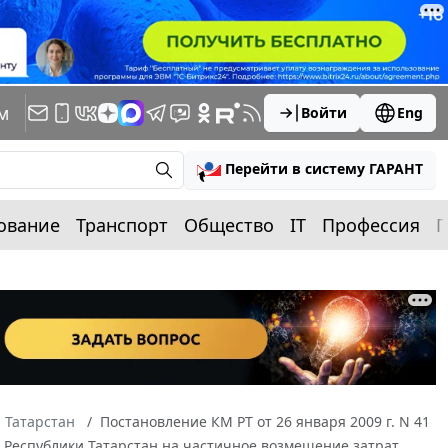
м
Войти
Eng
Перейти в систему ГАРАНТ
ование
Транспорт
Общество
IT
Профессия
П
 Татарстан
Постановление КМ РТ от 26 января 2009 г. N 41
 Республики Татарстан на частичное возмещение затрат