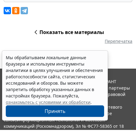
Показать все материалы
Перепечатка
Мы обрабатываем локальные данные
браузера и используем инструменты
аналитики в целях улучшения и обеспечения
работоспособности сайта, статистических
© ООО "НПП "ГАРАНТ-СЕРВИС", 2026. Система ГАРАНТ
исследований и обзоров. Вы можете
выпускается с 1990 года. Компания "Гарант" и ее партнеры
запретить обработку указанных данных в
являются участниками Российской ассоциации правовой
настройках браузера. Пожалуйста,
информации ГАРАНТ.
ознакомьтесь с условиями их обработки
.
Портал ГАРАНТ.РУ зарегистрирован в качестве сетевого
Принять
издания Федеральной службой по надзору в сфере
связи,информационных технологий и массовых
коммуникаций (Роскомнадзором), Эл № ФС77-58365 от 18
июня 2014 года.