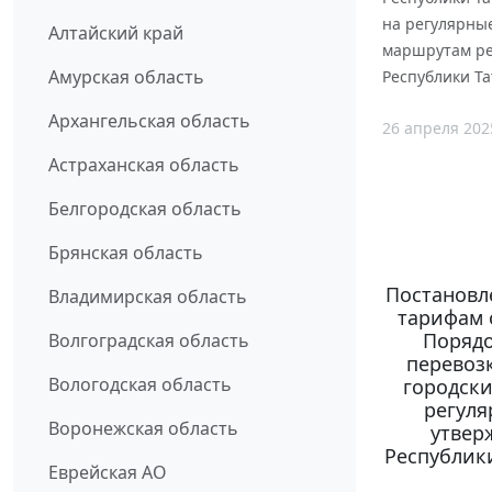
на регулярны
Алтайский край
маршрутам ре
Амурская область
Республики Та
Архангельская область
26 апреля 202
Астраханская область
Белгородская область
Брянская область
Постановл
Владимирская область
тарифам о
Порядо
Волгоградская область
перевоз
Вологодская область
городск
регуля
Воронежская область
утвер
Республики
Еврейская АО