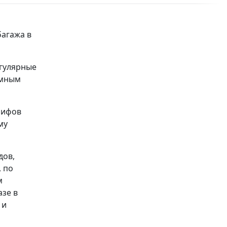
багажа в
егулярные
емным
рифов
му
дов,
, по
м
азе в
 и