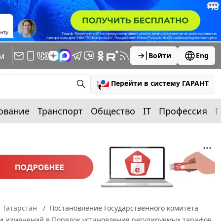
м
Войти
Eng
Перейти в систему ГАРАНТ
ование
Транспорт
Общество
IT
Профессия
П
 Татарстан
Постановление Государственного комитета
ении изменений в Порядок установления регулируемых тарифов