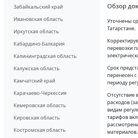
Обзор до
Забайкальский край
Ивановская область
Уточнены ср
Татарстане.
Иркутская область
Корректируе
Кабардино-Балкария
перевозки п
электрическ
Калининградская область
Срок предст
Калужская область
перенесен с
Камчатский край
периоду рег
Карачаево-Черкессия
Отсутствие 
расходов (з
Кемеровская область
видам регул
тарифов вкл
Кировская область
рассмотрени
Костромская область
материалов.