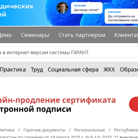
Демо
Семинары
Стать партнером
Клиента
Практика
Труд
Социальная сфера
ЖКХ
Образ
алитика
Горячие документы
Региональные
Республика
тарстан по тарифам от 19 марта 2025 г. N 6-1/т-2025 "О внес