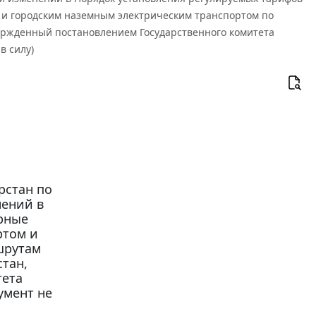
 и городским наземным электрическим транспортом по
ержденный постановлением Государственного комитета
в силу)
рстан по
нений в
рные
ртом и
шрутам
тан,
тета
умент не