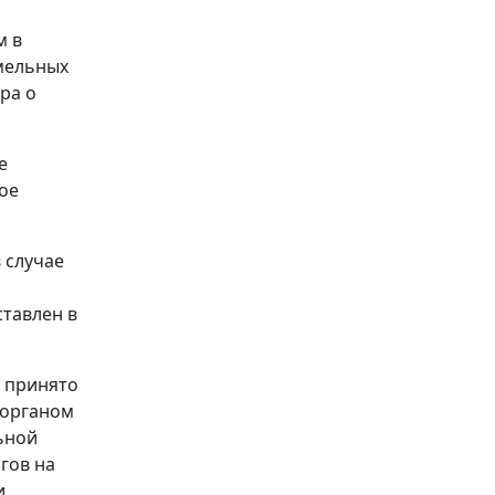
м в
емельных
ра о
е
ое
 случае
тавлен в
е принято
 органом
ьной
гов на
и