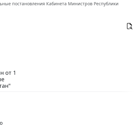
дельные постановления Кабинета Министров Республики
н от 1
ые
тан"
го