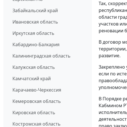
Так, скорре
республикан
Забайкальский край
области гра
Ивановская область
участков ил
реновации б
Иркутская область
В договор м
Кабардино-Балкария
территории,
развитие.
Калининградская область
Закреплено 
Калужская область
если по ист
Камчатский край
правооблада
уполномоче
Карачаево-Черкессия
В Порядке р
Кемеровская область
Кабмином РТ
исполнитель
Кировская область
деятельност
Костромская область
право заклю