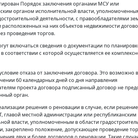
ктирован Порядок заключения органами МСУ или
ским органом исполнительной власти, уполномоченны
достроительной деятельности, с правообладателями з
и расположенных на них объектов недвижимости догово
ез проведения торгов.
огут включаться сведения о документации по планировк
 в соответствии с которой осуществляется ее комплексн
условие отказа от заключения договора. Это возможно в
ечении 60 календарных дней со дня направления
телям проекта договора подписанный договор не предс
нный орган.
еализации решения о реновации в случае, если решени
, главой местной администрации или республиканским
ной власти, уполномоченным в области градостроител
и, закреплено положение, допускающее проведение тор
чения двух и более договоров о реновации. Такие случа