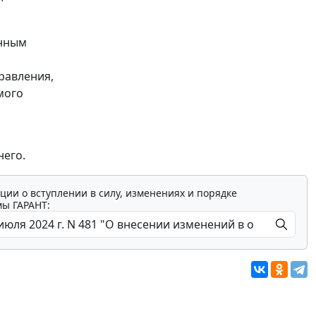
енным
,
равления,
мого
него.
ции о вступлении в силу, изменениях и порядке
мы ГАРАНТ: