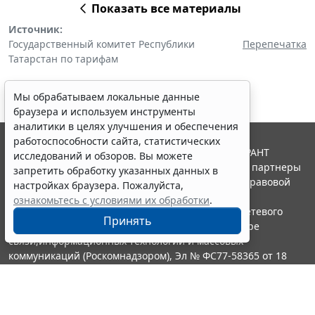
Показать все материалы
Источник:
Государственный комитет Республики
Перепечатка
Татарстан по тарифам
Мы обрабатываем локальные данные
браузера и используем инструменты
аналитики в целях улучшения и обеспечения
работоспособности сайта, статистических
© ООО "НПП "ГАРАНТ-СЕРВИС", 2026. Система ГАРАНТ
исследований и обзоров. Вы можете
выпускается с 1990 года. Компания "Гарант" и ее партнеры
запретить обработку указанных данных в
являются участниками Российской ассоциации правовой
настройках браузера. Пожалуйста,
информации ГАРАНТ.
ознакомьтесь с условиями их обработки
.
Портал ГАРАНТ.РУ зарегистрирован в качестве сетевого
Принять
издания Федеральной службой по надзору в сфере
связи,информационных технологий и массовых
коммуникаций (Роскомнадзором), Эл № ФС77-58365 от 18
июня 2014 года.
16+